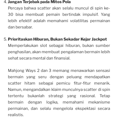
Jangan Terjebak pada Mitos Pola
Percaya bahwa scatter akan selalu muncul di spin ke-
30 bisa membuat pemain bertindak impulsif. Yang
lebih efektif adalah memahami volatilitas permainan
dan bersabar.
Prioritaskan Hiburan, Bukan Sekadar Kejar Jackpot
Memperlakukan slot sebagai hiburan, bukan sumber
penghasilan, akan membuat pengalaman bermain lebih
sehat secara mental dan finansial.
Mahjong Ways 2 dan 3 memang menawarkan sensasi
bermain yang seru dengan peluang mendapatkan
scatter hitam sebagai pemicu fitur-fitur menarik.
Namun, mengandalkan klaim munculnya scatter di spin
tertentu bukanlah strategi yang rasional. Tetap
bermain dengan logika, memahami mekanisme
permainan, dan selalu mengelola ekspektasi secara
realistis.