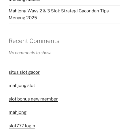
Mahjong Ways 2 & 3 Slot: Strategi Gacor dan Tips
Menang 2025
Recent Comments
No comments to show.
situs slot gacor
mahjong slot
slot bonus new member
mahjong
slot777 login