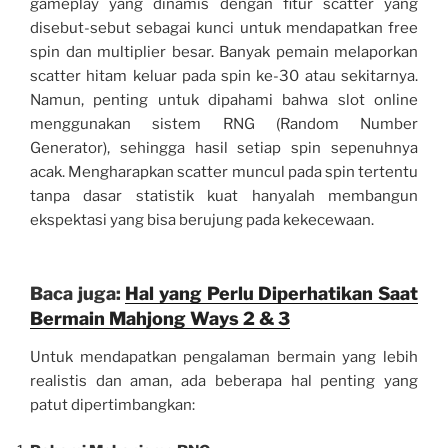
gameplay yang dinamis dengan fitur scatter yang
disebut-sebut sebagai kunci untuk mendapatkan free
spin dan multiplier besar. Banyak pemain melaporkan
scatter hitam keluar pada spin ke-30 atau sekitarnya.
Namun, penting untuk dipahami bahwa slot online
menggunakan sistem RNG (Random Number
Generator), sehingga hasil setiap spin sepenuhnya
acak. Mengharapkan scatter muncul pada spin tertentu
tanpa dasar statistik kuat hanyalah membangun
ekspektasi yang bisa berujung pada kekecewaan.
Baca juga:
Hal yang Perlu Diperhatikan Saat
Bermain Mahjong Ways 2 & 3
Untuk mendapatkan pengalaman bermain yang lebih
realistis dan aman, ada beberapa hal penting yang
patut dipertimbangkan: