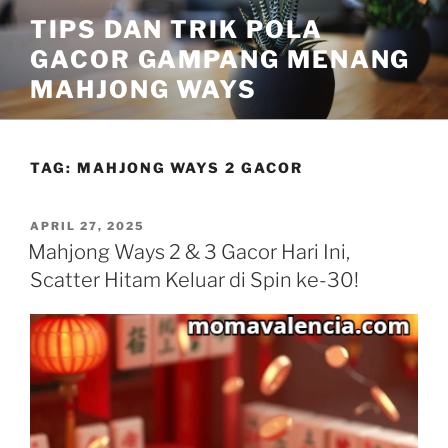
Skip
TIPS DAN TRIK POLA
to
GACOR GAMPANG MENANG
content
MAHJONG WAYS
TAG:
MAHJONG WAYS 2 GACOR
POSTED
APRIL 27, 2025
ON
Mahjong Ways 2 & 3 Gacor Hari Ini,
Scatter Hitam Keluar di Spin ke-30!