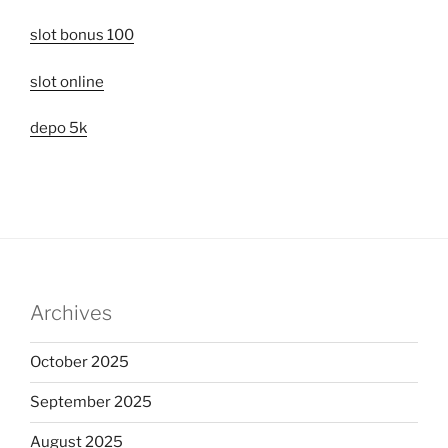
slot bonus 100
slot online
depo 5k
Archives
October 2025
September 2025
August 2025