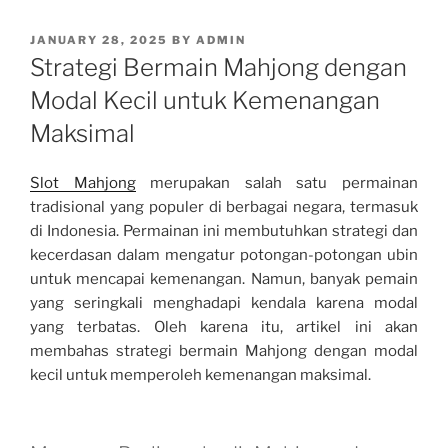
POSTED
JANUARY 28, 2025
BY
ADMIN
ON
Strategi Bermain Mahjong dengan
Modal Kecil untuk Kemenangan
Maksimal
Slot Mahjong
merupakan salah satu permainan
tradisional yang populer di berbagai negara, termasuk
di Indonesia. Permainan ini membutuhkan strategi dan
kecerdasan dalam mengatur potongan-potongan ubin
untuk mencapai kemenangan. Namun, banyak pemain
yang seringkali menghadapi kendala karena modal
yang terbatas. Oleh karena itu, artikel ini akan
membahas strategi bermain Mahjong dengan modal
kecil untuk memperoleh kemenangan maksimal.