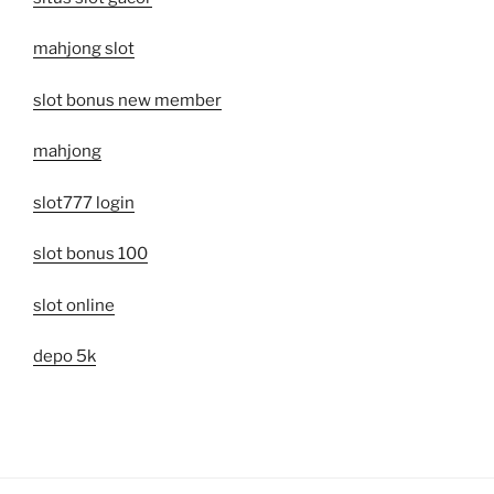
mahjong slot
slot bonus new member
mahjong
slot777 login
slot bonus 100
slot online
depo 5k